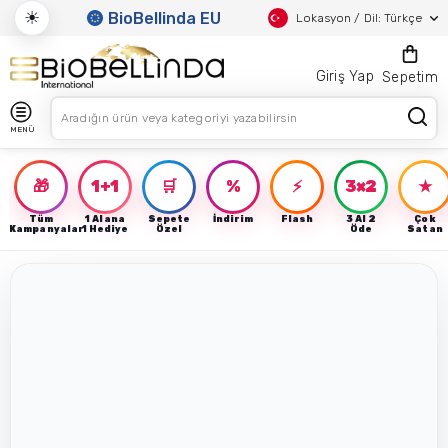
☀
BioBellinda EU
Lokasyon / Dil: Türkçe
Giriş Yap
Sepetim
MENÜ
🎁
1+1
🛒
%
⚡
3×2
★
Tüm
1 Alana
Sepete
İndirim
Flash
3 Al 2
Çok
Kampanyalar
1 Hediye
Özel
Öde
Satan