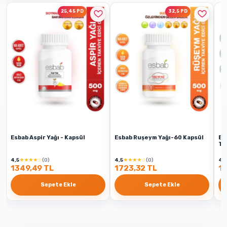
25,45 PD
32,5 PD
Esbab Aspir Yağı - Kapsül
Esbab Ruşeym Yağı-60 Kapsül
Es
Ta
★★★★☆
★★★★☆
4,5
(0)
4,5
(0)
4,5
1349,49 TL
1723,32 TL
10
Sepete Ekle
Sepete Ekle