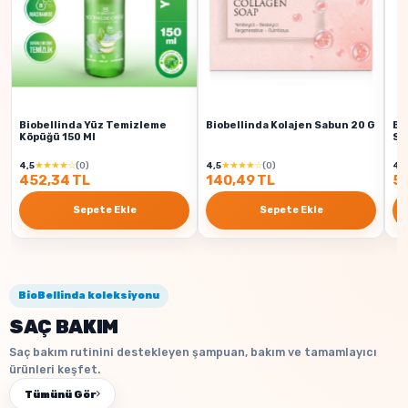
Biobellinda Yüz Temizleme
Biobellinda Kolajen Sabun 20 G
Bi
Köpüğü 150 Ml
Sı
★★★★☆
★★★★☆
4,5
(0)
4,5
(0)
4,5
452,34 TL
140,49 TL
50
Sepete Ekle
Sepete Ekle
BioBellinda koleksiyonu
SAÇ BAKIM
Saç bakım rutinini destekleyen şampuan, bakım ve tamamlayıcı
ürünleri keşfet.
Tümünü Gör