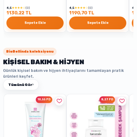
★★★★☆
★★★★☆
4,5
(0)
4,5
(0)
4,5
1130,22 TL
1190,70 TL
11
Sepete Ekle
Sepete Ekle
BioBellinda koleksiyonu
KİŞİSEL BAKIM & HİJYEN
Günlük kişisel bakım ve hijyen ihtiyaçlarını tamamlayan pratik
ürünleri keşfet.
Tümünü Gör
10,55 PD
8,27 PD