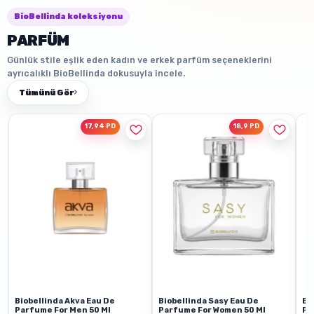
BioBellinda koleksiyonu
PARFÜM
Günlük stile eşlik eden kadın ve erkek parfüm seçeneklerini
ayrıcalıklı BioBellinda dokusuyla incele.
Tümünü Gör
17,94 PD
18,9 PD
Biobellinda Akva Eau De
Biobellinda Sasy Eau De
Bi
Parfume For Men 50 Ml
Parfume For Women 50 Ml
Pa