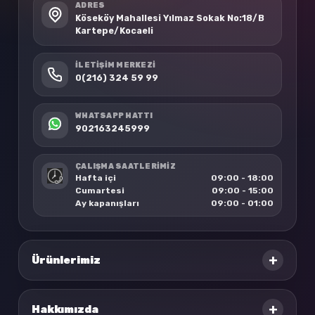
ADRES
Köseköy Mahallesi Yılmaz Sokak No:18/B
Kartepe/Kocaeli
İLETIŞIM MERKEZI
0(216) 324 59 99
WHATSAPP HATTI
902163245999
ÇALIŞMA SAATLERİMİZ
Hafta içi
09:00 - 18:00
Cumartesi
09:00 - 15:00
Ay kapanışları
09:00 - 01:00
+
Ürünlerimiz
+
Hakkımızda