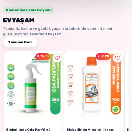
BioBellinda koleksiyonu
EV YAŞAM
Temizlik, bakım ve günlük yaşam ürünlerinde evinin ritmini
güzelleştiren favorileri keşfet.
Tümünü Gör
8,75 PD
9,58 PD
Biobellinda Oda Parfümü
Biobellinda Mineralli Krem
Bi