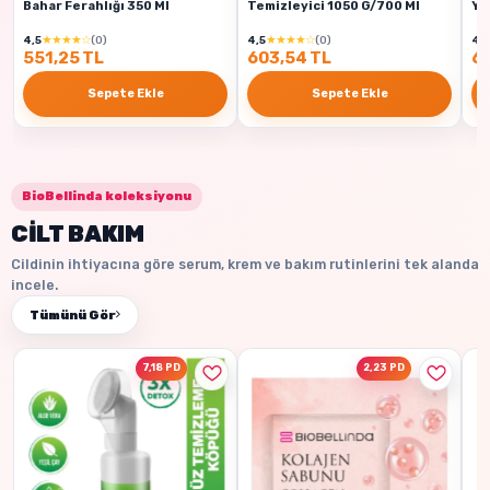
Bahar Ferahlığı 350 Ml
Temizleyici 1050 G/700 Ml
Ya
★★★★☆
★★★★☆
4,5
(0)
4,5
(0)
4,5
551,25 TL
603,54 TL
62
Sepete Ekle
Sepete Ekle
BioBellinda koleksiyonu
CİLT BAKIM
Cildinin ihtiyacına göre serum, krem ve bakım rutinlerini tek alanda
incele.
Tümünü Gör
7,18 PD
2,23 PD