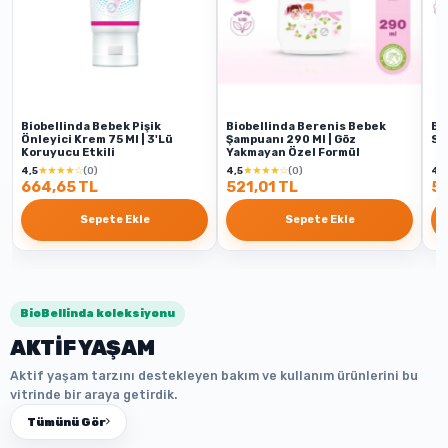
Biobellinda Bebek Pişik
Biobellinda Berenis Bebek
Bi
Önleyici Krem 75 Ml | 3'Lü
Şampuanı 290 Ml | Göz
Sw
Koruyucu Etkili
Yakmayan Özel Formül
★★★★☆
★★★★☆
4,5
(0)
4,5
(0)
4,5
664,65 TL
521,01 TL
50
Sepete Ekle
Sepete Ekle
BioBellinda koleksiyonu
AKTİF YAŞAM
Aktif yaşam tarzını destekleyen bakım ve kullanım ürünlerini bu
vitrinde bir araya getirdik.
Tümünü Gör