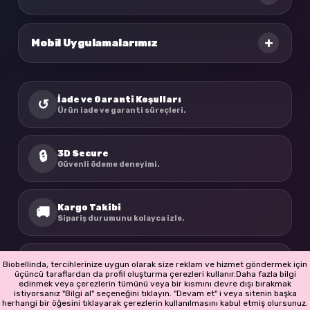
+
Mobil Uygulamalarımız
İade ve Garanti Koşulları
↺
Ürün iade ve garanti süreçleri.
3D Secure
🔒
Güvenli ödeme deneyimi.
Kargo Takibi
🚚
Sipariş durumunu kolayca izle.
BioBellinda
☘
Biobellinda, tercihlerinize uygun olarak size reklam ve hizmet göndermek için
Doğadan ilham alan ürünler.
üçüncü taraflardan da profil oluşturma çerezleri kullanır.Daha fazla bilgi
edinmek veya çerezlerin tümünü veya bir kısmını devre dışı bırakmak
istiyorsanız "Bilgi al" seçeneğini tıklayın. "Devam et" i veya sitenin başka
herhangi bir öğesini tıklayarak çerezlerin kullanılmasını kabul etmiş olursunuz.