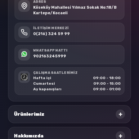
ADRES
Köseköy Mahallesi Yılmaz Sokak No:18/B
Kartepe/Kocaeli
İLETIŞIM MERKEZI
0(216) 324 59 99
WHATSAPP HATTI
902163245999
ÇALIŞMA SAATLERİMİZ
Hafta içi
09:00 - 18:00
Cumartesi
09:00 - 15:00
Ay kapanışları
09:00 - 01:00
+
Ürünlerimiz
+
Hakkımızda