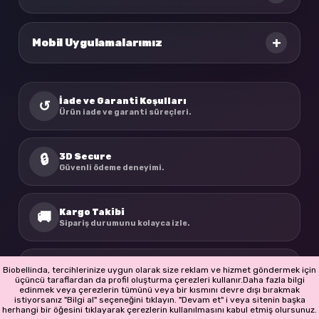
+
Mobil Uygulamalarımız
İade ve Garanti Koşulları
↺
Ürün iade ve garanti süreçleri.
3D Secure
🔒
Güvenli ödeme deneyimi.
Kargo Takibi
🚚
Sipariş durumunu kolayca izle.
BioBellinda
☘
Biobellinda, tercihlerinize uygun olarak size reklam ve hizmet göndermek için
Doğadan ilham alan ürünler.
üçüncü taraflardan da profil oluşturma çerezleri kullanır.Daha fazla bilgi
edinmek veya çerezlerin tümünü veya bir kısmını devre dışı bırakmak
istiyorsanız "Bilgi al" seçeneğini tıklayın. "Devam et" i veya sitenin başka
herhangi bir öğesini tıklayarak çerezlerin kullanılmasını kabul etmiş olursunuz.