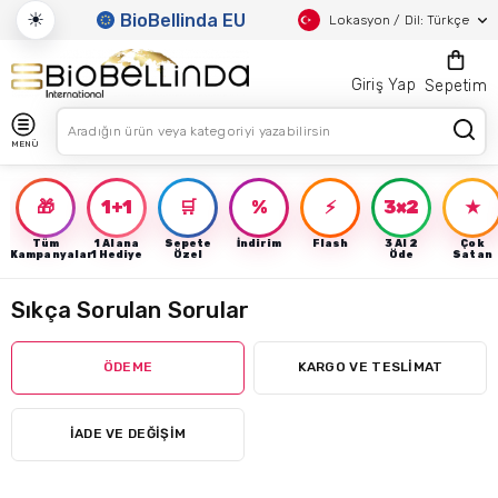
☀
BioBellinda EU
Lokasyon / Dil: Türkçe
Giriş Yap
Sepetim
MENÜ
🎁
1+1
🛒
%
⚡
3×2
★
Tüm
1 Alana
Sepete
İndirim
Flash
3 Al 2
Çok
Kampanyalar
1 Hediye
Özel
Öde
Satan
Sıkça Sorulan Sorular
ÖDEME
KARGO VE TESLİMAT
İADE VE DEĞİŞİM