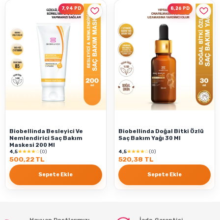
7,94 PD
8,26 PD
Biobellinda Besleyici Ve
Biobellinda Doğal Bitki Özlü
Nemlendirici Saç Bakım
Saç Bakım Yağı 30 Ml
Maskesi 200 Ml
★★★★☆
★★★★☆
4,5
(0)
4,5
(0)
500,22 TL
520,38 TL
Sepete Ekle
Sepete Ekle
Hayvan Dostlarımızı
İade Garantisi