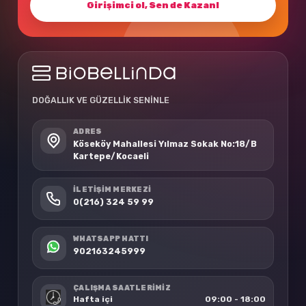
Girişimci ol, Sen de Kazan!
DOĞALLIK VE GÜZELLİK SENİNLE
ADRES
Köseköy Mahallesi Yılmaz Sokak No:18/B
Kartepe/Kocaeli
İLETIŞIM MERKEZI
0(216) 324 59 99
WHATSAPP HATTI
902163245999
ÇALIŞMA SAATLERİMİZ
Hafta içi
09:00 - 18:00