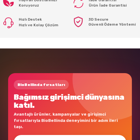
Koruyoruz
Ürün İade Garantisi
Hızlı Destek
3D Secure
Güvenli Ödeme Yöntemi
Hızlı ve Kolay Çözüm
BioBellinda fırsatları
Bağımsız girişimci dünyasına
katıl.
Avantajlı ürünler, kampanyalar ve girişimci
fırsatlarıyla BioBellinda deneyimini bir adım ileri
taşı.