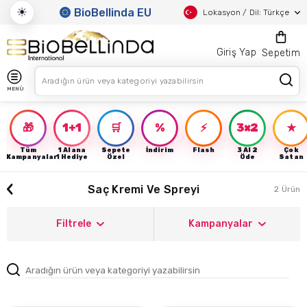
☀
BioBellinda EU
Lokasyon / Dil: Türkçe
Giriş Yap
Sepetim
MENÜ
🎁
1+1
🛒
%
⚡
3×2
★
Tüm
1 Alana
Sepete
İndirim
Flash
3 Al 2
Çok
Kampanyalar
1 Hediye
Özel
Öde
Satan
Saç Kremi Ve Spreyi
2 Ürün
Filtrele
Kampanyalar