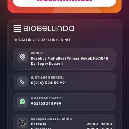
DOĞALLIK VE GÜZELLİK SENİNLE
ADRES
Köseköy Mahallesi Yılmaz Sokak No:18/B
Kartepe/Kocaeli
İLETIŞIM MERKEZI
0(216) 324 59 99
WHATSAPP HATTI
902163245999
ÇALIŞMA SAATLERİMİZ
Hafta içi
09:00 - 18:00
Cumartesi
09:00 - 15:00