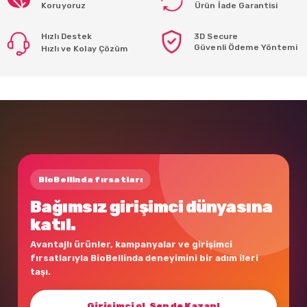
Koruyoruz
Ürün İade Garantisi
Hızlı Destek
3D Secure
Güvenli Ödeme Yöntemi
Hızlı ve Kolay Çözüm
BioBellinda fırsatları
Bağımsız girişimci dünyasına
katıl.
Avantajlı ürünler, kampanyalar ve girişimci
fırsatlarıyla BioBellinda deneyimini bir adım ileri
taşı.
Girişimci ol, Sen de Kazan!