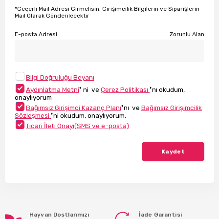
*Geçerli Mail Adresi Girmelisin. Girişimcilik Bilgilerin ve Siparişlerin
Mail Olarak Gönderilecektir
E-posta Adresi
Zorunlu Alan
Bilgi Doğruluğu Beyanı
Aydınlatma Metni
❜ ni ve
Çerez Politikası
❜nı okudum,
onaylıyorum
Bağımsız Girişimci Kazanç Planı
❜nı ve
Bağımsız Girişimcilik
Sözleşmesi
❜ni okudum, onaylıyorum.
Ticari İleti Onayı(SMS ve e-posta)
Kaydet
Hayvan Dostlarımızı
İade Garantisi