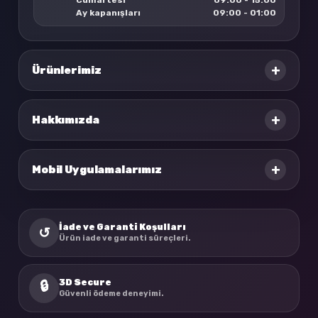
Ay kapanışları
09:00 - 01:00
+
Ürünlerimiz
+
Hakkımızda
+
Mobil Uygulamalarımız
İade ve Garanti Koşulları
↺
Ürün iade ve garanti süreçleri.
3D Secure
🔒
Güvenli ödeme deneyimi.