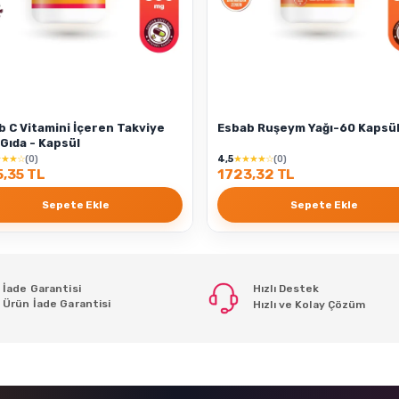
b C Vitamini İçeren Takviye
Esbab Ruşeym Yağı-60 Kapsü
 Gıda - Kapsül
★★★☆
(0)
4,5
★★★★☆
(0)
,35 TL
1723,32 TL
Sepete Ekle
Sepete Ekle
İade Garantisi
Hızlı Destek
Ürün İade Garantisi
Hızlı ve Kolay Çözüm