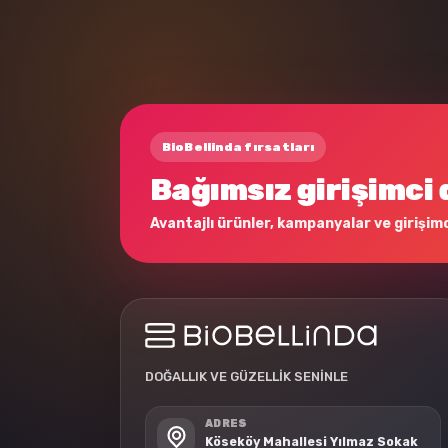
BioBellinda fırsatları
Bağımsız girişimci 
Avantajlı ürünler, kampanyalar ve girişimci
DOĞALLIK VE GÜZELLİK SENİNLE
ADRES
Köseköy Mahallesi Yılmaz Sokak