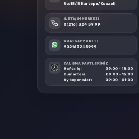
No:18/B Kartepe/Kocaeli
İLETIŞIM MERKEZI
0(216) 324 59 99
WHATSAPP HATTI
902163245999
ÇALIŞMA SAATLERİMİZ
Hafta içi
09:00 - 18:00
Cumartesi
09:00 - 15:00
Ay kapanışları
09:00 - 01:00