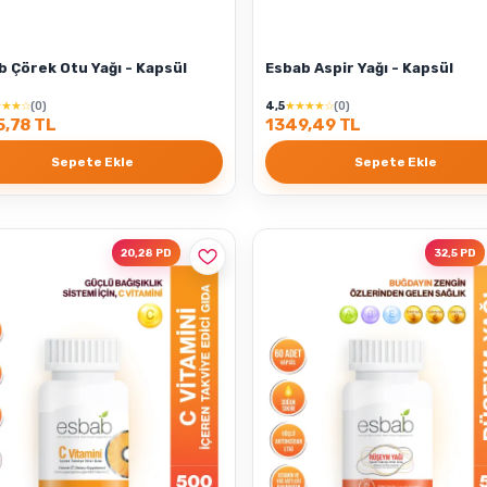
b Çörek Otu Yağı - Kapsül
Esbab Aspir Yağı - Kapsül
★★★☆
(0)
4,5
★★★★☆
(0)
,78 TL
1349,49 TL
Sepete Ekle
Sepete Ekle
20,28 PD
32,5 PD