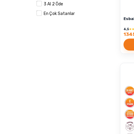
3 Al 2 Öde
En Çok Satanlar
Esba
4,5
★
1345