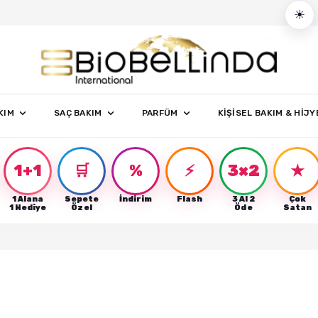
☀
KIM
SAÇ BAKIM
PARFÜM
KİŞİSEL BAKIM & HİJY
1+1
🛒
%
⚡
3×2
★
1 Alana
Sepete
İndirim
Flash
3 Al 2
Çok
r
1 Hediye
Özel
Öde
Satan