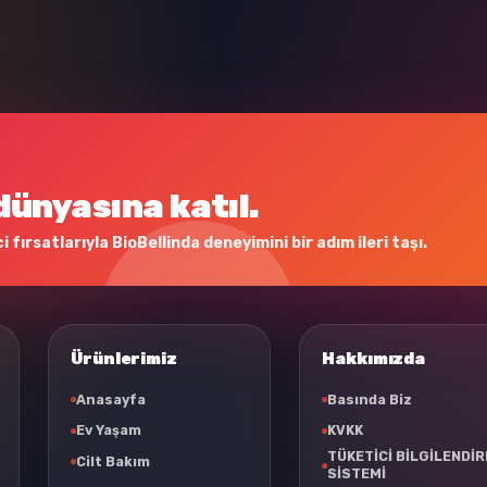
dünyasına katıl.
 fırsatlarıyla BioBellinda deneyimini bir adım ileri taşı.
Ürünlerimiz
Hakkımızda
Anasayfa
Basında Biz
Ev Yaşam
KVKK
TÜKETİCİ BİLGİLENDİ
Cilt Bakım
SİSTEMİ