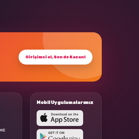
Girişimci ol, Sen de Kazan!
Mobil Uygulamalarımız
RME