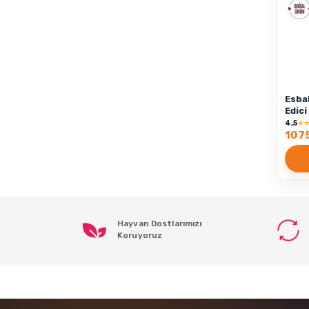
Esba
Edici
4,5
★
1075
Hayvan Dostlarımızı
Koruyoruz