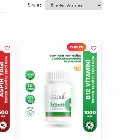
Sırala :
19,09 PD