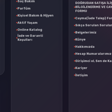
Saç Bakım
DOĞRUDAN SATIŞA İLİ
BİLGİLENDİRME VE CA
Parfüm
FORMU
Kişisel Bakım & Hijyen
Cayma(İade Talep) F
Aktif Yaşam
Sıkça Sorulan Sorula
Online Katalog
Belgelerimiz
İade ve Garanti
Künye
Koşulları
Hakkımızda
Hesap Numaralarımız
Girişimci ol, Sen de K
Kariyer
İletişim