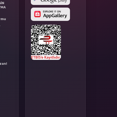
ŞİN
YMA
ormu
r
azan!