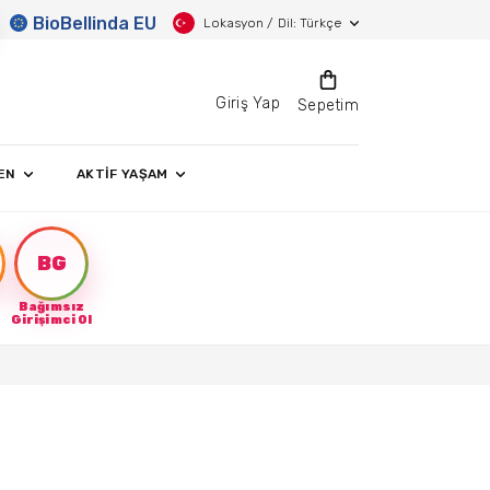
BioBellinda EU
Lokasyon / Dil: Türkçe
Giriş Yap
Sepetim
EN
AKTİF YAŞAM
BG
Bağımsız
Girişimci Ol