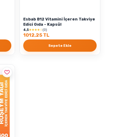
Esbab B12 Vitamini İçeren Takviye
Edici Gıda - Kapsül
4,5
★★★★☆
(0)
1012,25 TL
Sepete Ekle