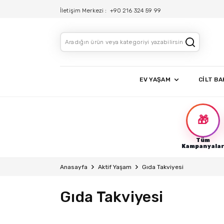
İletişim Merkezi :
+90 216 324 59 99
EV YAŞAM
CİLT BA
🎁
Tüm
Kampanyala
Anasayfa
Aktif Yaşam
Gıda Takviyesi
Gıda Takviyesi