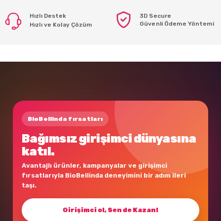
Hızlı Destek
3D Secure
Güvenli Ödeme Yöntemi
Hızlı ve Kolay Çözüm
BioBellinda fırsatları
Bağımsız girişimci dünyasına
katıl.
Avantajlı ürünler, kampanyalar ve girişimci
fırsatlarıyla BioBellinda deneyimini bir adım ileri
taşı.
Girişimci ol, Sen de Kazan!