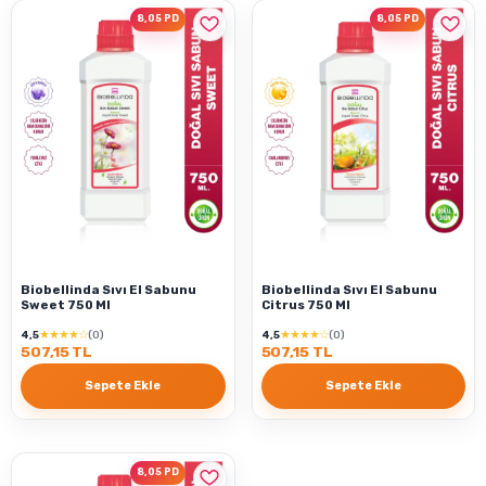
8,05 PD
8,05 PD
Biobellinda Sıvı El Sabunu
Biobellinda Sıvı El Sabunu
Sweet 750 Ml
Citrus 750 Ml
★★★★☆
★★★★☆
4,5
(0)
4,5
(0)
507,15 TL
507,15 TL
Sepete Ekle
Sepete Ekle
8,05 PD