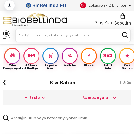
☀
BioBellinda EU
Lokasyon / Dil: Türkçe
Giriş Yap
Sepetim
MENÜ
🎁
1+1
🛒
%
⚡
3×2
★
Tüm
1 Alana
Sepete
İndirim
Flash
3 Al 2
Çok
Kampanyalar
1 Hediye
Özel
Öde
Satan
Sıvı Sabun
3 Ürün
Filtrele
Kampanyalar