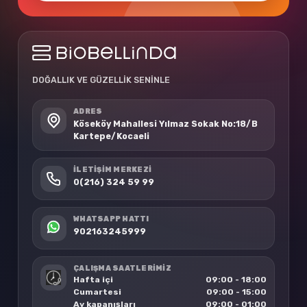
DOĞALLIK VE GÜZELLİK SENİNLE
ADRES
Köseköy Mahallesi Yılmaz Sokak No:18/B
Kartepe/Kocaeli
İLETIŞIM MERKEZI
0(216) 324 59 99
WHATSAPP HATTI
902163245999
ÇALIŞMA SAATLERİMİZ
Hafta içi
09:00 - 18:00
Cumartesi
09:00 - 15:00
Ay kapanışları
09:00 - 01:00