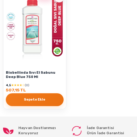
Biobellinda Sıvı El Sabunu
Deep Blue 750 Ml
★★★★☆
4,5
(0)
507,15 TL
Sepete Ekle
Hayvan Dostlarımızı
İade Garantisi
Koruyoruz
Ürün İade Garantisi