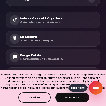
İade ve Garanti Koşulları
↺
Ürün iade ve garanti süreçleri.
3D Secure
🔒
Güvenli ödeme deneyimi.
Kargo Takibi
🚚
Sipariş durumunu kolayca izle.
BioBellinda
☘
Biobellinda, tercihlerinize uygun olarak size reklam ve hizmet göndermek için
Doğadan ilham alan ürünler.
üçüncü taraflardan da profil oluşturma çerezleri kullanır.Daha fazla bilgi
edinmek veya çerezlerin tümünü veya bir kısmını devre dışı bırakmak
istiyorsanız "Bilgi al" seçeneğini tıklayın. "Devam et" i veya sitenin başka
herhangi bir öğesini tıklayarak çerezlerin kullanılmasını kabul etmiş olursunuz.
Hızlı Menü
BİLGİ AL
DEVAM ET