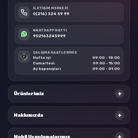
İLETIŞIM MERKEZI
0(216) 324 59 99
WHATSAPP HATTI
902163245999
ÇALIŞMA SAATLERİMİZ
Hafta içi
09:00 - 18:00
Cumartesi
09:00 - 15:00
Ay kapanışları
09:00 - 01:00
+
Ürünlerimiz
+
Hakkımızda
+
Mobil Uygulamalarımız