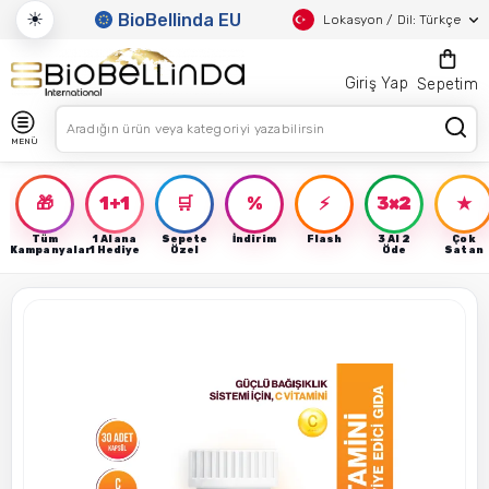
☀
BioBellinda EU
Lokasyon / Dil: Türkçe
Giriş Yap
Sepetim
MENÜ
🎁
1+1
🛒
%
⚡
3×2
★
Tüm
1 Alana
Sepete
İndirim
Flash
3 Al 2
Çok
Kampanyalar
1 Hediye
Özel
Öde
Satan