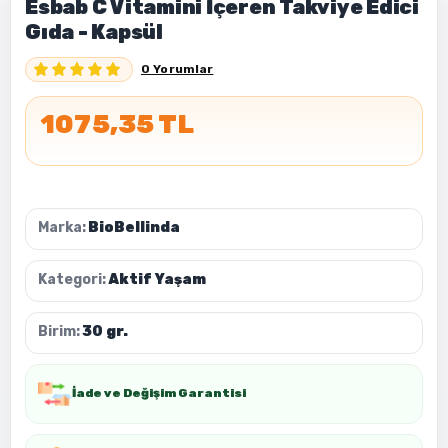
Esbab C Vitamini İçeren Takviye Edici
Gıda - Kapsül
0 Yorumlar
1075,35 TL
Marka:
BioBellinda
Kategori:
Aktif Yaşam
Birim:
30 gr.
İade ve Değişim Garantisi