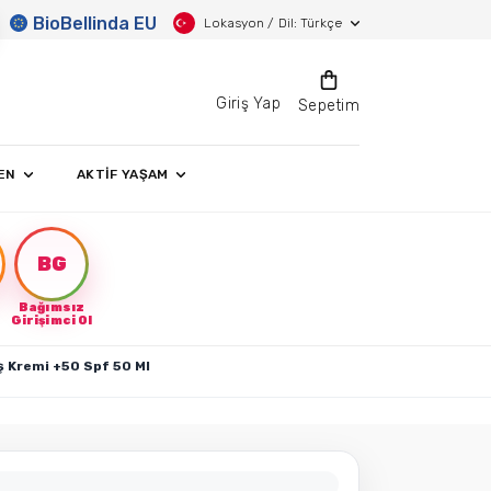
BioBellinda EU
Lokasyon / Dil: Türkçe
Giriş Yap
Sepetim
EN
AKTİF YAŞAM
BG
Bağımsız
Girişimci Ol
ş Kremi +50 Spf 50 Ml