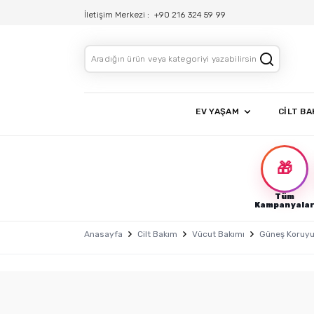
İletişim Merkezi :
+90 216 324 59 99
EV YAŞAM
CİLT BA
🎁
Tüm
Kampanyala
Anasayfa
Cilt Bakım
Vücut Bakımı
Güneş Koruyu