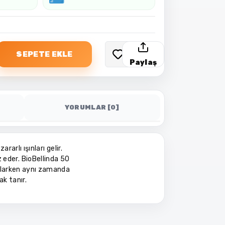
SEPETE EKLE
Paylaş
YORUMLAR [0]
arlı ışınları gelir.
z eder. BioBellinda 50
ğlarken aynı zamanda
ak tanır.