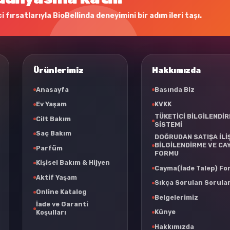
 fırsatlarıyla BioBellinda deneyimini bir adım ileri taşı.
Ürünlerimiz
Hakkımızda
Anasayfa
Basında Biz
Ev Yaşam
KVKK
TÜKETİCİ BİLGİLENDİ
Cilt Bakım
SİSTEMİ
Saç Bakım
DOĞRUDAN SATIŞA İLİ
BİLGİLENDİRME VE CA
Parfüm
FORMU
Kişisel Bakım & Hijyen
Cayma(İade Talep) F
Aktif Yaşam
Sıkça Sorulan Sorula
Online Katalog
Belgelerimiz
İade ve Garanti
Künye
Koşulları
Hakkımızda