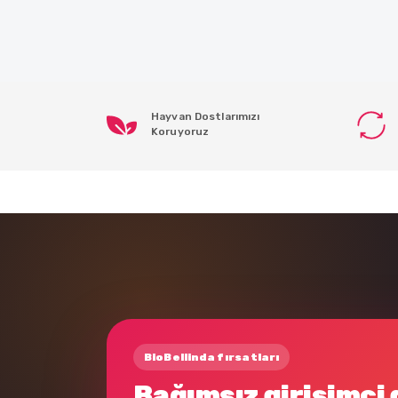
Hayvan Dostlarımızı
Koruyoruz
BioBellinda fırsatları
Bağımsız girişimci 