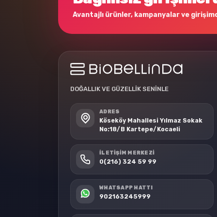
Avantajlı ürünler, kampanyalar ve girişimci
DOĞALLIK VE GÜZELLİK SENİNLE
ADRES
Köseköy Mahallesi Yılmaz Sokak
No:18/B Kartepe/Kocaeli
İLETIŞIM MERKEZI
0(216) 324 59 99
WHATSAPP HATTI
902163245999