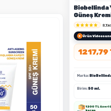
Biobellinda
Güneş Kremi
0 Yo
Ürün Videosunu
▶
1217,79
Marka:
BioBellind
Birim:
50 ml.
1200 TL üzeri 
kargo