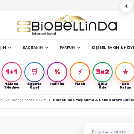
☀
KIM
SAÇ BAKIM
PARFÜM
KİŞİSEL BAKIM & HİJY
1+1
🛒
%
⚡
3×2
★
1 Alana
Sepete
İndirim
Flash
3 Al 2
Çok
r
1 Hediye
Özel
Öde
Satan
cu Ve Güneş Sonrası Bakım
Biobellinda Yaşlanma & Leke Karşıtı Güne
Ürün Kodu: BL136