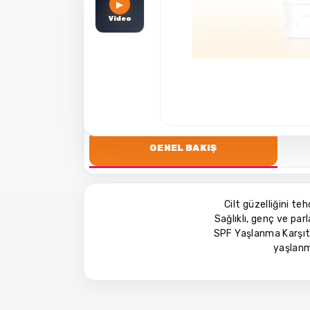
▶
Video
GENEL BAKIŞ
Cilt güzelliğini te
Sağlıklı, genç ve par
SPF Yaşlanma Karşıt
yaşlanma