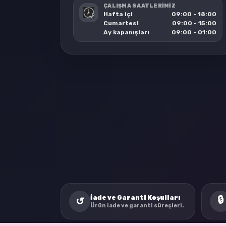
ÇALIŞMA SAATLERİMİZ
Hafta içi
09:00 - 18:00
Cumartesi
09:00 - 15:00
Ay kapanışları
09:00 - 01:00
İade ve Garanti Koşulları
🔒
↺
Ürün iade ve garanti süreçleri.