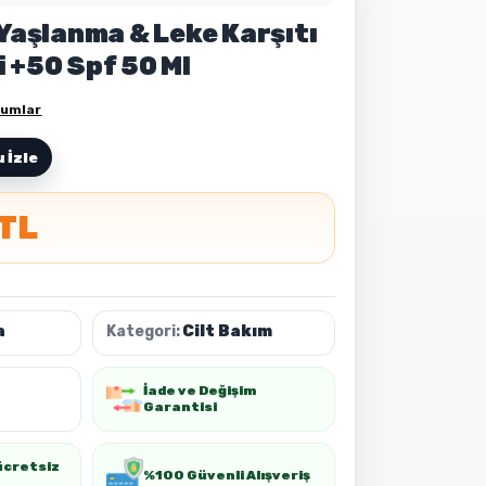
 Yaşlanma & Leke Karşıtı
 +50 Spf 50 Ml
rumlar
 İzle
 TL
a
Kategori:
Cilt Bakım
İade ve Değişim
Garantisi
ücretsiz
%100 Güvenli Alışveriş