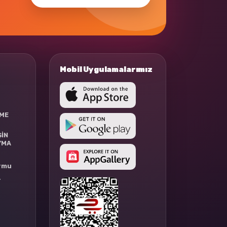
Mobil Uygulamalarımız
RME
ŞİN
YMA
ormu
r