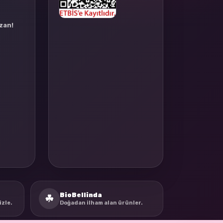
azan!
BioBellinda
☘
izle.
Doğadan ilham alan ürünler.