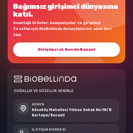
Bağımsız girişimci dünyasına
katıl.
Avantajlı ürünler, kampanyalar ve girişimci
fırsatlarıyla BioBellinda deneyimini bir adım ileri
taşı.
Girişimci ol, Sen de Kazan!
DOĞALLIK VE GÜZELLİK SENİNLE
ADRES
Köseköy Mahallesi Yılmaz Sokak No:18/B
Kartepe/Kocaeli
İLETIŞIM MERKEZI