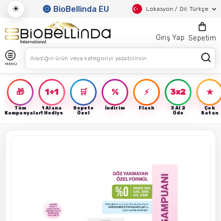
☀
BioBellinda EU
Lokasyon / Dil: Türkçe
Giriş Yap
Sepetim
MENÜ
🎁
1+1
🛒
%
⚡
3×2
★
Tüm
1 Alana
Sepete
İndirim
Flash
3 Al 2
Çok
Kampanyalar
1 Hediye
Özel
Öde
Satan