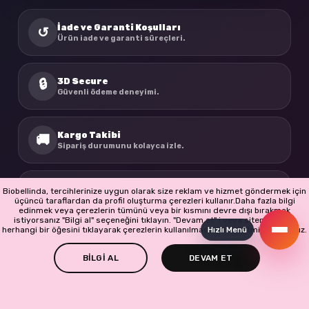
İade ve Garanti Koşulları
↺
Ürün iade ve garanti süreçleri.
3D Secure
🔒
Güvenli ödeme deneyimi.
Kargo Takibi
🚚
Sipariş durumunu kolayca izle.
BioBellinda
☘
Biobellinda, tercihlerinize uygun olarak size reklam ve hizmet göndermek için
Doğadan ilham alan ürünler.
üçüncü taraflardan da profil oluşturma çerezleri kullanır.Daha fazla bilgi
edinmek veya çerezlerin tümünü veya bir kısmını devre dışı bırakmak
istiyorsanız "Bilgi al" seçeneğini tıklayın. "Devam et" i veya sitenin başka
herhangi bir öğesini tıklayarak çerezlerin kullanılmasını kabul etmiş olursunuz.
Hızlı Menü
BİLGİ AL
DEVAM ET
-
+
Copyright © 2026 BioBellinda
SEPETE EKLE