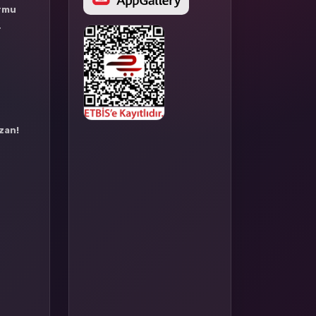
ormu
r
azan!