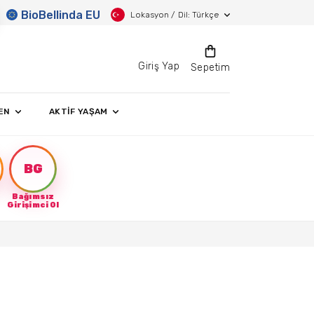
BioBellinda EU
Lokasyon / Dil: Türkçe
Giriş Yap
Sepetim
EN
AKTİF YAŞAM
BG
Bağımsız
Girişimci Ol