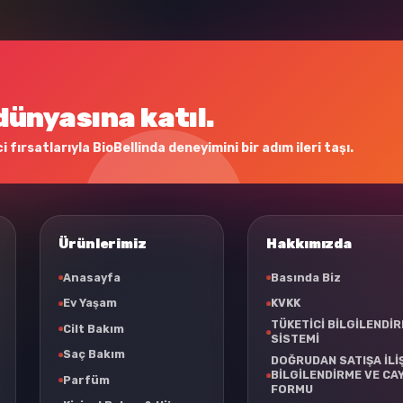
dünyasına katıl.
 fırsatlarıyla BioBellinda deneyimini bir adım ileri taşı.
Ürünlerimiz
Hakkımızda
Anasayfa
Basında Biz
Ev Yaşam
KVKK
TÜKETİCİ BİLGİLENDİ
Cilt Bakım
SİSTEMİ
Saç Bakım
DOĞRUDAN SATIŞA İLİ
BİLGİLENDİRME VE CA
Parfüm
FORMU