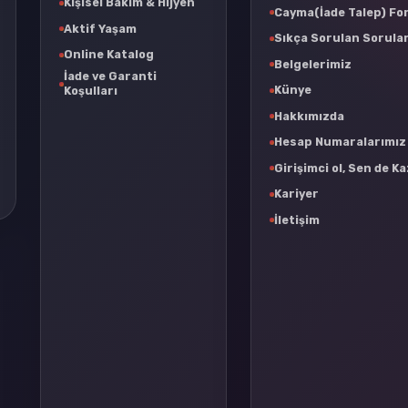
Kişisel Bakım & Hijyen
Cayma(İade Talep) F
Aktif Yaşam
Sıkça Sorulan Sorula
Online Katalog
Belgelerimiz
İade ve Garanti
Künye
Koşulları
Hakkımızda
Hesap Numaralarımız
Girişimci ol, Sen de K
Kariyer
İletişim