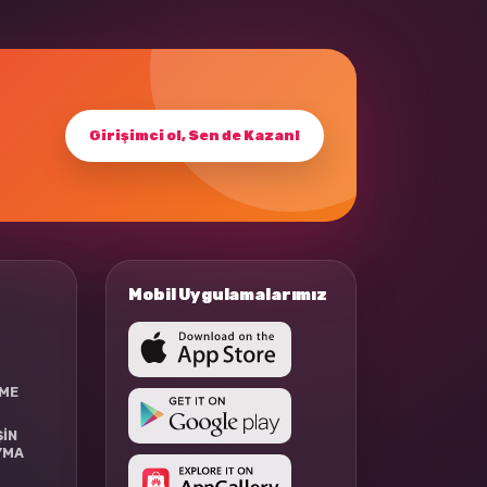
Girişimci ol, Sen de Kazan!
Mobil Uygulamalarımız
RME
ŞİN
YMA