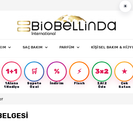
☀
KIM
SAÇ BAKIM
PARFÜM
KİŞİSEL BAKIM & HİJY
1+1
🛒
%
⚡
3×2
★
1 Alana
Sepete
İndirim
Flash
3 Al 2
Çok
r
1 Hediye
Özel
Öde
Satan
df
BELGESİ