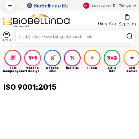
☀
BioBellinda EU
Lokasyon / Dil: Türkçe
Giriş Yap
Sepetim
MENÜ
🎁
1+1
🛒
%
⚡
3×2
★
Tüm
1 Alana
Sepete
İndirim
Flash
3 Al 2
Çok
Kampanyalar
1 Hediye
Özel
Öde
Satan
ISO 9001:2015