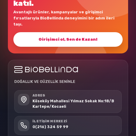
katıl.
Avantajlı ürünler, kampanyalar ve girişimci
fırsatlarıyla BioBellinda deneyimini bir adım ileri
taşı.
Girişimci ol, Sen de Kazan!
DOĞALLIK VE GÜZELLİK SENİNLE
ADRES
Köseköy Mahallesi Yılmaz Sokak No:18/B
Kartepe/Kocaeli
İLETIŞIM MERKEZI
0(216) 324 59 99