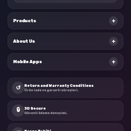
+
Products
+
About Us
+
Mobile Apps
Return and Warranty Conditions
↺
Ürün iade ve garanti süreçleri.
3D Secure
🔒
Güvenli ödeme deneyimi.