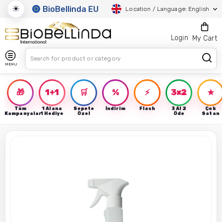
☀
BioBellinda EU
Location / Language: English
Login
My Cart
MENU
🎁
1+1
🛒
%
⚡
3×2
★
Tüm
1 Alana
Sepete
İndirim
Flash
3 Al 2
Çok
Kampanyalar
1 Hediye
Özel
Öde
Satan