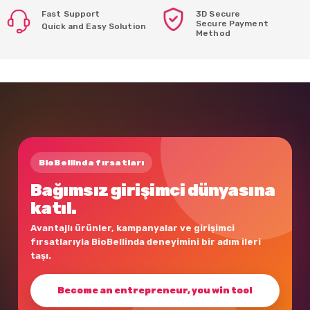
Fast Support
3D Secure
Secure Payment
Quick and Easy Solution
Method
BioBellinda fırsatları
Bağımsız girişimci dünyasına
katıl.
Avantajlı ürünler, kampanyalar ve girişimci
fırsatlarıyla BioBellinda deneyimini bir adım ileri
taşı.
Become an entrepreneur, you win too!