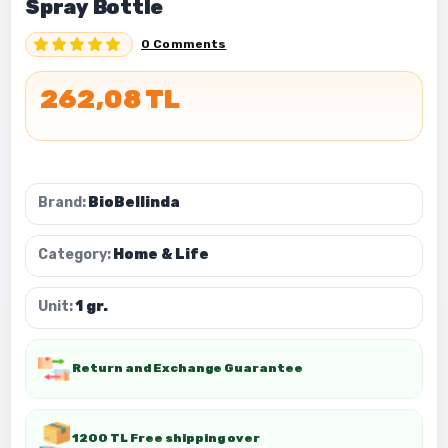
Spray Bottle
0 Comments
262,08 TL
Brand:
BioBellinda
Category:
Home & Life
Unit:
1 gr.
Return and Exchange Guarantee
1200 TL Free shipping over