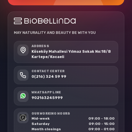
MAY NATURALITY AND BEAUTY BE WITH YOU
ADDRESS
Köseköy Mahallesi Yılmaz Sokak No:18/B
Kartepe/Kocaeli
CONTACT CENTER
0(216) 324 59 99
WHATSAPP LINE
902163245999
OUR WORKING HOURS
Mid-week
09:00 - 18:00
Saturday
09:00 - 15:00
Month closings
09:00 - 01:00