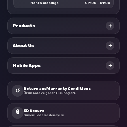
Month closings
09:00 - 01:00
+
Products
+
About Us
+
Mobile Apps
Return and Warranty Conditions
↺
Ürün iade ve garanti süreçleri.
3D Secure
🔒
Güvenli ödeme deneyimi.