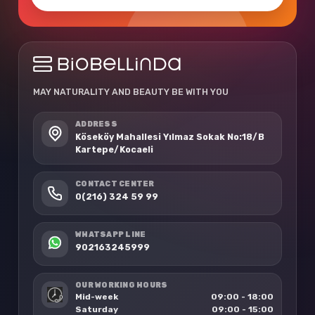
MAY NATURALITY AND BEAUTY BE WITH YOU
ADDRESS
Köseköy Mahallesi Yılmaz Sokak No:18/B
Kartepe/Kocaeli
CONTACT CENTER
0(216) 324 59 99
WHATSAPP LINE
902163245999
OUR WORKING HOURS
Mid-week
09:00 - 18:00
Saturday
09:00 - 15:00