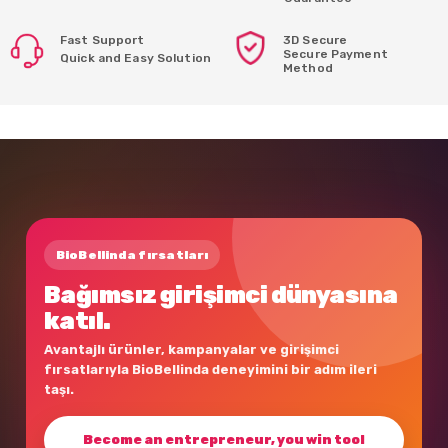
Fast Support
3D Secure
Secure Payment
Quick and Easy Solution
Method
BioBellinda fırsatları
Bağımsız girişimci dünyasına
katıl.
Avantajlı ürünler, kampanyalar ve girişimci
fırsatlarıyla BioBellinda deneyimini bir adım ileri
taşı.
Become an entrepreneur, you win too!