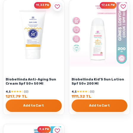
19,33 PW
17,64 PW
Biobellinda Anti-Aging Sun
Biobellinda Kid’S Sun Lotion
Cream Spf 50+ 50 Ml
Spf 50+ 200 Ml
★★★★☆
★★★★☆
4,5
(0)
4,5
(0)
1217,79 TL
1111,32 TL
Add to Cart
Add to Cart
9,6 PW