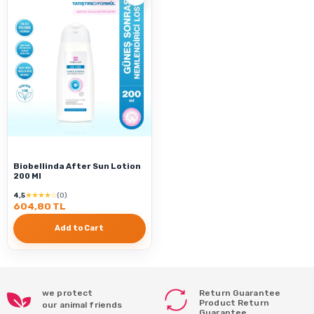
Biobellinda After Sun Lotion
200 Ml
★★★★☆
4,5
(0)
604,80 TL
Add to Cart
we protect
Return Guarantee
Product Return
our animal friends
Guarantee