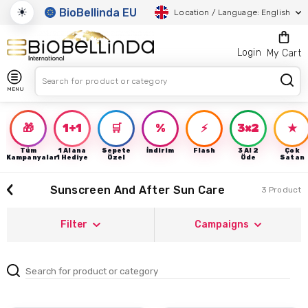
☀
BioBellinda EU
Location / Language: English
Login
My Cart
MENU
🎁
1+1
🛒
%
⚡
3×2
★
Tüm
1 Alana
Sepete
İndirim
Flash
3 Al 2
Çok
Kampanyalar
1 Hediye
Özel
Öde
Satan
Sunscreen And After Sun Care
3 Product
Filter
Campaigns