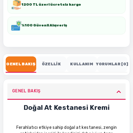
1200 TL üzeri ücretsiz kargo
%100 Güvenli Alışveriş
GENEL BAKIŞ
ÖZELLİK
KULLANIM
YORUMLAR [0]
GENEL BAKIŞ
Doğal At Kestanesi Kremi
Ferahlatıcı etkiye sahip doğal at kestanesi, zengin