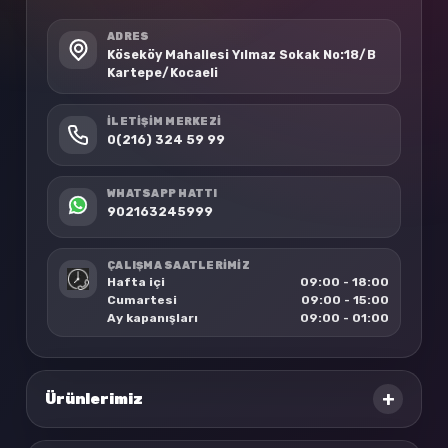
ADRES
Köseköy Mahallesi Yılmaz Sokak No:18/B
Kartepe/Kocaeli
İLETIŞIM MERKEZI
0(216) 324 59 99
WHATSAPP HATTI
902163245999
ÇALIŞMA SAATLERİMİZ
Hafta içi
09:00 - 18:00
Cumartesi
09:00 - 15:00
Ay kapanışları
09:00 - 01:00
+
Ürünlerimiz