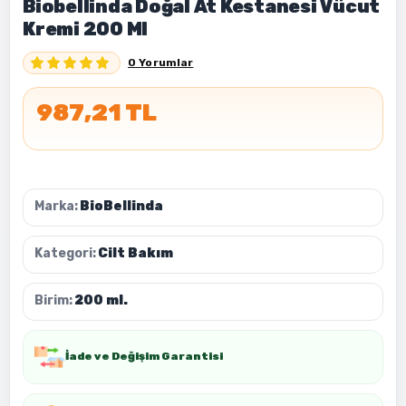
Biobellinda Doğal At Kestanesi Vücut
Kremi 200 Ml
0 Yorumlar
987,21 TL
Marka:
BioBellinda
Kategori:
Cilt Bakım
Birim:
200 ml.
İade ve Değişim Garantisi