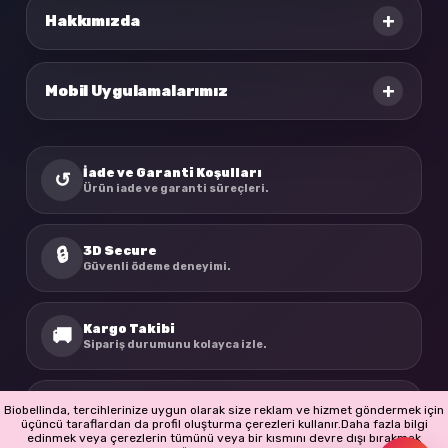
+
Hakkımızda
+
Mobil Uygulamalarımız
İade ve Garanti Koşulları
↺
Ürün iade ve garanti süreçleri.
3D Secure
🔒
Güvenli ödeme deneyimi.
Kargo Takibi
🚚
Sipariş durumunu kolayca izle.
BioBellinda
☘
Biobellinda, tercihlerinize uygun olarak size reklam ve hizmet göndermek için
Doğadan ilham alan ürünler.
üçüncü taraflardan da profil oluşturma çerezleri kullanır.Daha fazla bilgi
edinmek veya çerezlerin tümünü veya bir kısmını devre dışı bırakmak