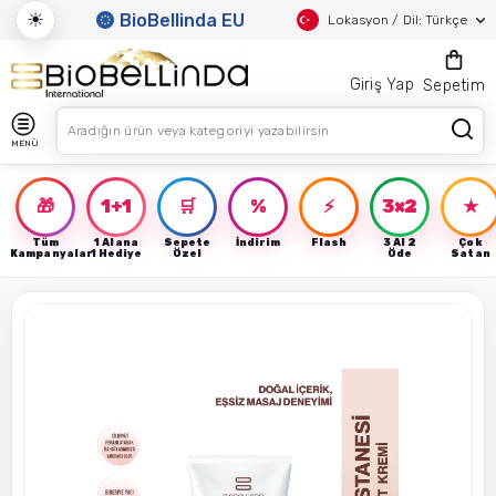
☀
BioBellinda EU
Lokasyon / Dil: Türkçe
Giriş Yap
Sepetim
MENÜ
🎁
1+1
🛒
%
⚡
3×2
★
Tüm
1 Alana
Sepete
İndirim
Flash
3 Al 2
Çok
Kampanyalar
1 Hediye
Özel
Öde
Satan