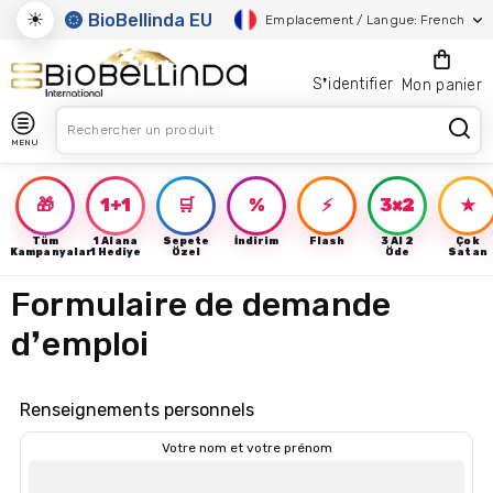
☀
BioBellinda EU
Emplacement / Langue: French
S❜identifier
Mon panier
MENU
🎁
1+1
🛒
%
⚡
3×2
★
Tüm
1 Alana
Sepete
İndirim
Flash
3 Al 2
Çok
Kampanyalar
1 Hediye
Özel
Öde
Satan
Formulaire de demande
d❜emploi
Renseignements personnels
Votre nom et votre prénom