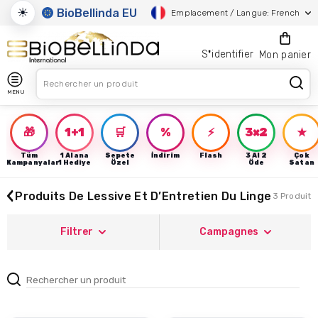
☀
BioBellinda EU
Emplacement / Langue: French
S❜identifier
Mon panier
MENU
🎁
1+1
🛒
%
⚡
3×2
★
Tüm
1 Alana
Sepete
İndirim
Flash
3 Al 2
Çok
Kampanyalar
1 Hediye
Özel
Öde
Satan
Produits De Lessive Et D’Entretien Du Linge
3 Produit
Filtrer
Campagnes