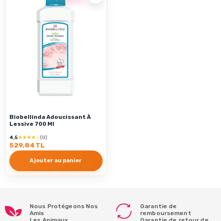
Biobellinda Adoucissant À
Lessive 700 Ml
★★★★☆
4,5
(0)
529,84 TL
Ajouter au panier
Nous Protégeons Nos
Garantie de
Amis
remboursement
Les Animaux
Garantie de retour de