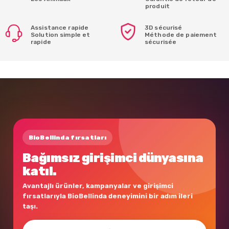
produit
Assistance rapide
3D sécurisé
Solution simple et
Méthode de paiement
rapide
sécurisée
BioBellinda fırsatları
Bağımsız girişimci dünyasına
katıl.
Avantajlı ürünler, kampanyalar ve girişimci
fırsatlarıyla BioBellinda deneyimini bir adım ileri
taşı.