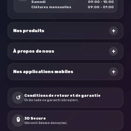
Samedi
09:00 - 15:00
Clôtures mensuelles
09:00 - 01:00
+
Nos produits
+
À propos de nous
+
Nos applications mobiles
Conditions de retour et de garantie
↺
Ürün iade ve garanti süreçleri.
3D Secure
🔒
Güvenli ödeme deneyimi.