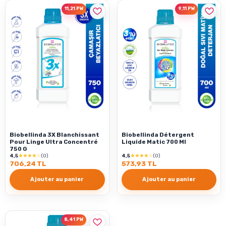
11,21 PW
9,11 PW
Biobellinda 3X Blanchissant
Biobellinda Détergent
Pour Linge Ultra Concentré
Liquide Matic 700 Ml
750 G
★★★★☆
★★★★☆
4,5
(0)
4,5
(0)
706,24 TL
573,93 TL
Ajouter au panier
Ajouter au panier
8,41 PW