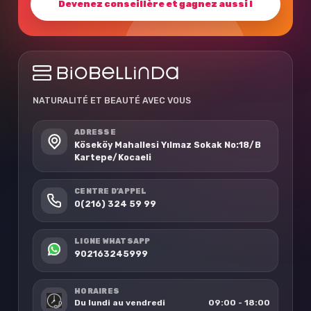
Devenez conseillère et gagnez aussi !
NATURALITÉ ET BEAUTÉ AVEC VOUS
ADRESSE
Köseköy Mahallesi Yılmaz Sokak No:18/B
Kartepe/Kocaeli
CENTRE D’APPEL
0(216) 324 59 99
LIGNE WHATSAPP
902163245999
HORAIRES
Du lundi au vendredi
09:00 - 18:00