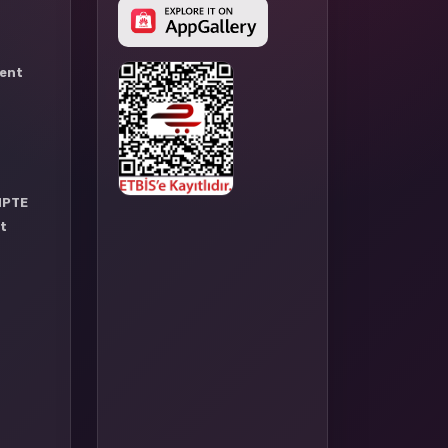
ent
MPTE
et