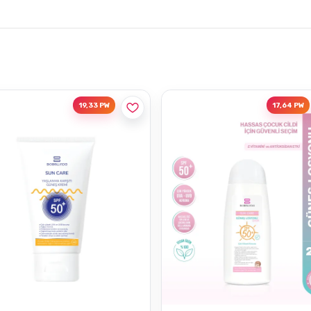
19,33 PW
17,64 PW