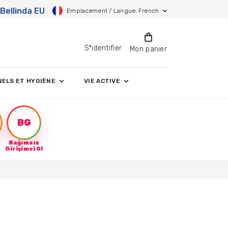
Bellinda EU
Emplacement / Langue: French
S❜identifier
Mon panier
NELS ET HYGIÈNE
VIE ACTIVE
BG
Bağımsız
Girişimci Ol