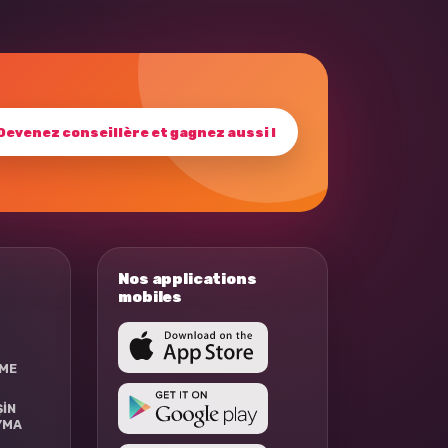
Devenez conseillère et gagnez aussi !
Nos applications
mobiles
RME
ŞİN
YMA