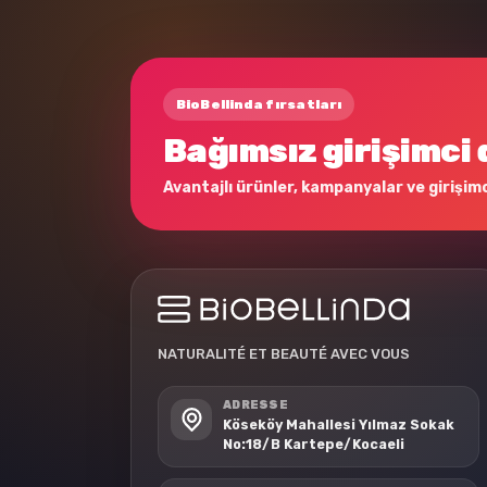
BioBellinda fırsatları
Bağımsız girişimci 
Avantajlı ürünler, kampanyalar ve girişimci
NATURALITÉ ET BEAUTÉ AVEC VOUS
ADRESSE
Köseköy Mahallesi Yılmaz Sokak
No:18/B Kartepe/Kocaeli