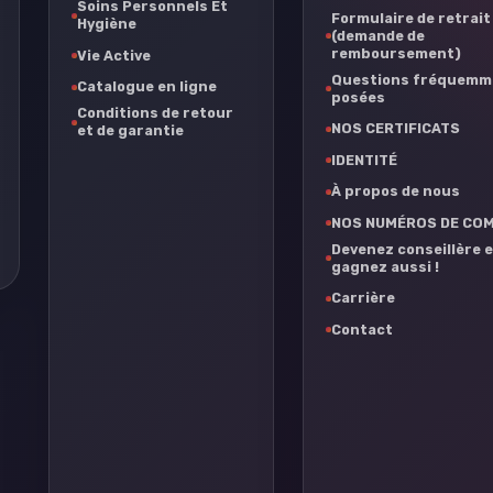
Soins Personnels Et
Formulaire de retrait
Hygiène
(demande de
remboursement)
Vie Active
Questions fréquemm
Catalogue en ligne
posées
Conditions de retour
NOS CERTIFICATS
et de garantie
IDENTITÉ
À propos de nous
NOS NUMÉROS DE CO
Devenez conseillère 
gagnez aussi !
Carrière
Contact