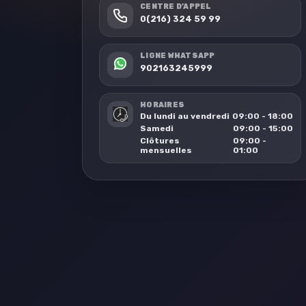
CENTRE D’APPEL
0(216) 324 59 99
LIGNE WHATSAPP
902163245999
HORAIRES
Du lundi au vendredi
09:00 - 18:00
Samedi
09:00 - 15:00
Clôtures
09:00 -
mensuelles
01:00