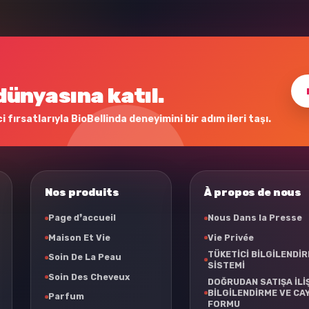
dünyasına katıl.
 fırsatlarıyla BioBellinda deneyimini bir adım ileri taşı.
Nos produits
À propos de nous
Page d❜accueil
Nous Dans la Presse
Maison Et Vie
Vie Privée
TÜKETİCİ BİLGİLENDİ
Soin De La Peau
SİSTEMİ
Soin Des Cheveux
DOĞRUDAN SATIŞA İLİ
BİLGİLENDİRME VE CA
Parfum
FORMU