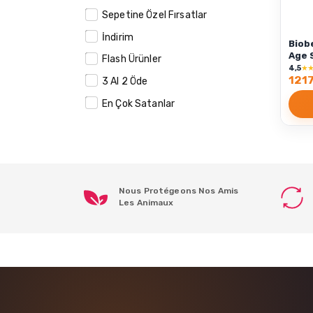
Sepetine Özel Fırsatlar
İndirim
Biob
Age 
Flash Ürünler
4,5
★
1217
3 Al 2 Öde
En Çok Satanlar
Nous Protégeons Nos Amis
Les Animaux