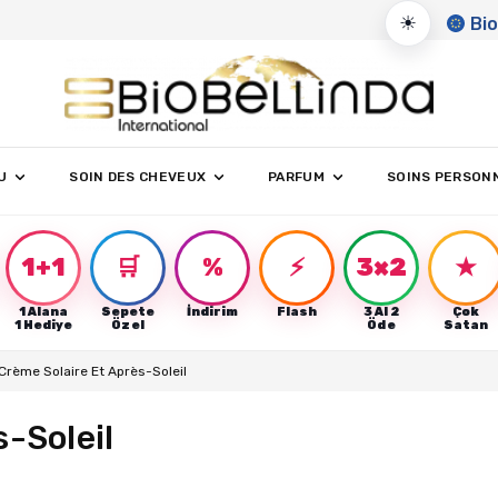
☀
Bio
U
SOIN DES CHEVEUX
PARFUM
SOINS PERSON
1+1
🛒
%
⚡
3×2
★
1 Alana
Sepete
İndirim
Flash
3 Al 2
Çok
r
1 Hediye
Özel
Öde
Satan
Crème Solaire Et Après-Soleil
-Soleil