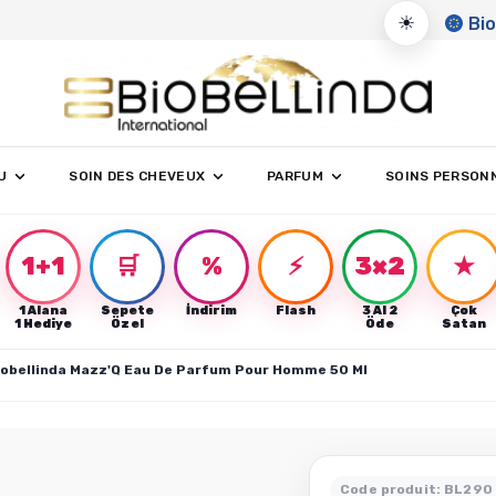
☀
Bio
U
SOIN DES CHEVEUX
PARFUM
SOINS PERSON
1+1
🛒
%
⚡
3×2
★
1 Alana
Sepete
İndirim
Flash
3 Al 2
Çok
r
1 Hediye
Özel
Öde
Satan
iobellinda Mazz'Q Eau De Parfum Pour Homme 50 Ml
Code produit: BL290