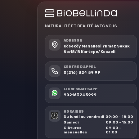
NATURALITÉ ET BEAUTÉ AVEC VOUS
ADRESSE
Köseköy Mahallesi Yılmaz Sokak
No:18/B Kartepe/Kocaeli
CENTRE D’APPEL
0(216) 324 59 99
LIGNE WHATSAPP
902163245999
HORAIRES
Du lundi au vendredi
09:00 - 18:00
Samedi
09:00 - 15:00
Clôtures
09:00 -
mensuelles
01:00