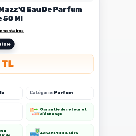
 Mazz'Q Eau De Parfum
 50 Ml
mmentaires
 İzle
 TL
da
Catégorie:
Parfum
Garantie de retour et
d❜échange
son
Achats 100% sûrs
tir de