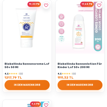
19,33 PW
17,64 PW
Biobellinda Sonnencreme Lsf
Biobellinda Sonnenlotion Für
50+ 50 Ml
Kinder Lsf 50+ 200 Ml
★★★★☆
★★★★☆
4,5
(0)
4,5
(0)
1217,79 TL
1111,32 TL
IN DEN WARENKORB
IN DEN WARENKORB
9,6 PW