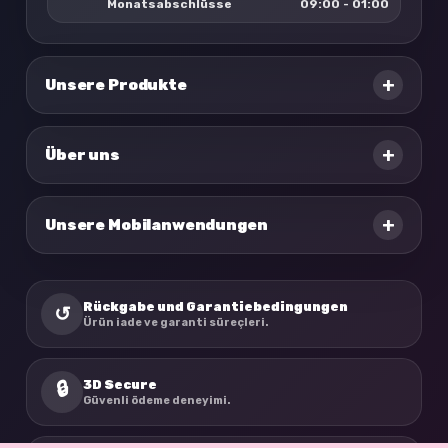
Monatsabschlüsse
09:00 - 01:00
+
Unsere Produkte
+
Über uns
+
Unsere Mobilanwendungen
Rückgabe und Garantiebedingungen
↺
Ürün iade ve garanti süreçleri.
3D Secure
🔒
Güvenli ödeme deneyimi.