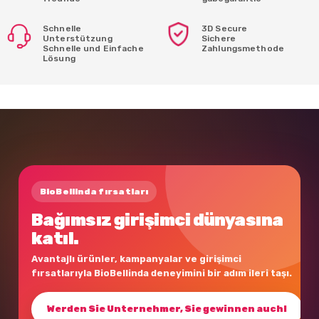
Schnelle
3D Secure
Unterstützung
Sichere
Schnelle und Einfache
Zahlungsmethode
Lösung
BioBellinda fırsatları
Bağımsız girişimci dünyasına
katıl.
Avantajlı ürünler, kampanyalar ve girişimci
fırsatlarıyla BioBellinda deneyimini bir adım ileri taşı.
Werden Sie Unternehmer, Sie gewinnen auch!