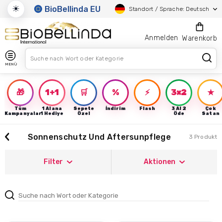
☀
BioBellinda EU
Standort / Sprache: Deutsch
Anmelden
Warenkorb
MENÜ
🎁
1+1
🛒
%
⚡
3×2
★
Tüm
1 Alana
Sepete
İndirim
Flash
3 Al 2
Çok
Kampanyalar
1 Hediye
Özel
Öde
Satan
Sonnenschutz Und Aftersunpflege
3 Produkt
Filter
Aktionen