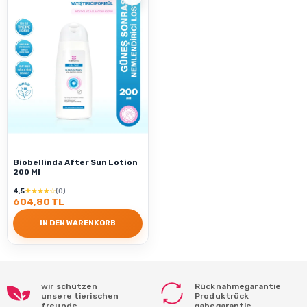
Biobellinda After Sun Lotion
200 Ml
★★★★☆
4,5
(0)
604,80 TL
IN DEN WARENKORB
wir schützen
Rücknahmegarantie
unsere tierischen
Produktrück
freunde
gabegarantie