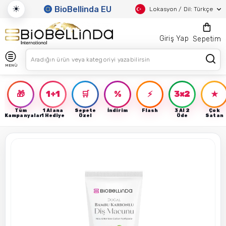
☀
BioBellinda EU
Lokasyon / Dil: Türkçe
Giriş Yap
Sepetim
MENÜ
🎁
1+1
🛒
%
⚡
3×2
★
Tüm
1 Alana
Sepete
İndirim
Flash
3 Al 2
Çok
Kampanyalar
1 Hediye
Özel
Öde
Satan