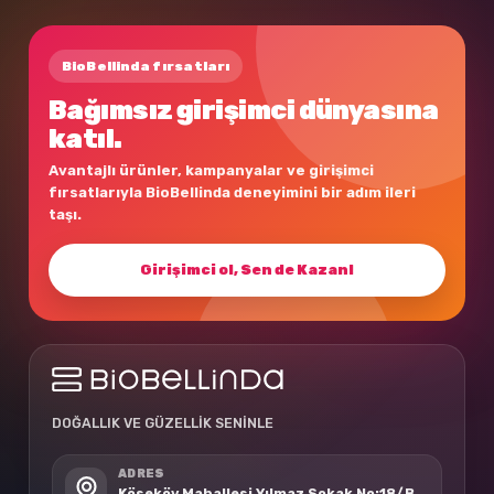
BioBellinda fırsatları
Bağımsız girişimci dünyasına
katıl.
Avantajlı ürünler, kampanyalar ve girişimci
fırsatlarıyla BioBellinda deneyimini bir adım ileri
taşı.
Girişimci ol, Sen de Kazan!
DOĞALLIK VE GÜZELLİK SENİNLE
ADRES
Köseköy Mahallesi Yılmaz Sokak No:18/B