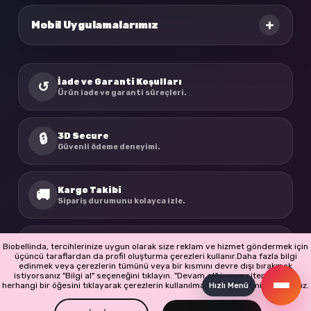
+
Mobil Uygulamalarımız
İade ve Garanti Koşulları
↺
Ürün iade ve garanti süreçleri.
3D Secure
🔒
Güvenli ödeme deneyimi.
Kargo Takibi
🚚
Sipariş durumunu kolayca izle.
BioBellinda
☘
Biobellinda, tercihlerinize uygun olarak size reklam ve hizmet göndermek için
Doğadan ilham alan ürünler.
üçüncü taraflardan da profil oluşturma çerezleri kullanır.Daha fazla bilgi
edinmek veya çerezlerin tümünü veya bir kısmını devre dışı bırakmak
istiyorsanız "Bilgi al" seçeneğini tıklayın. "Devam et" i veya sitenin başka
herhangi bir öğesini tıklayarak çerezlerin kullanılmasını kabul etmiş olursunuz.
Hızlı Menü