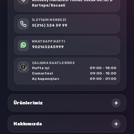
Kartepe/Kocaeli
İLETIŞIM MERKEZI
0(216) 324 59 99
WHATSAPP HATTI
902163245999
ÇALIŞMA SAATLERİMİZ
Hafta içi
09:00 - 18:00
Cumartesi
09:00 - 15:00
Ay kapanışları
09:00 - 01:00
+
Ürünlerimiz
+
Hakkımızda