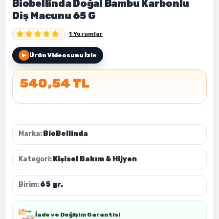
Biobellinda Doğal Bambu Karbonlu
Diş Macunu 65 G
1 Yorumlar
Ürün Videosunu İzle
▶
540,54 TL
Marka:
BioBellinda
Kategori:
Kişisel Bakım & Hijyen
Birim:
65 gr.
İade ve Değişim Garantisi